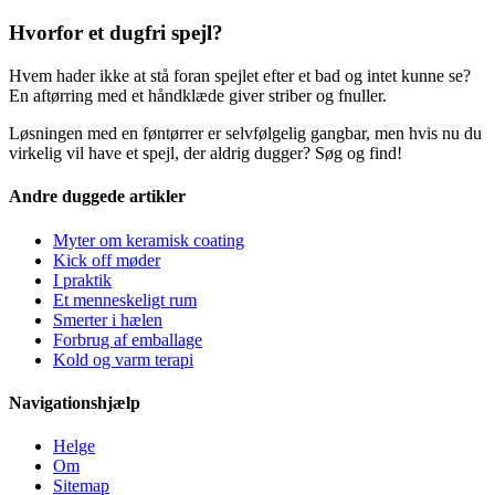
Hvorfor et dugfri spejl?
Hvem hader ikke at stå foran spejlet efter et bad og intet kunne se?
En aftørring med et håndklæde giver striber og fnuller.
Løsningen med en føntørrer er selvfølgelig gangbar, men hvis nu du
virkelig vil have et spejl, der aldrig dugger? Søg og find!
Andre duggede artikler
Myter om keramisk coating
Kick off møder
I praktik
Et menneskeligt rum
Smerter i hælen
Forbrug af emballage
Kold og varm terapi
Navigationshjælp
Helge
Om
Sitemap