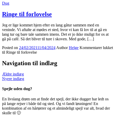
Dug
Ringe til forlovelse
Jeg er lige kommet hjem efter en lang gåtur sammen med en
veninde. Vi aftalte at mødes et sted, hvor vi kan få lov til at gå en
lang tur og bare tale sammen imens. Det er jo ikke muligt for os at
gå på café. Så det bliver til ture i skoven. Med gode, […]
Posted on
24/02/2021
11/04/2024
Author
Helge
Kommentarer lukket
til Ringe til forlovelse
Navigation til indlæg
Ældre indlæg
Nyere indlæg
Spejle uden dug?
En livslang drøm om at finde det spejl, der ikke dugger har ledt os
på lange rejser i både tid og sted. Og vi fandt løsningen! En
kombination af en hårtørrer og et almindeligt spejl var alt, hvad der
skulle til 🙂