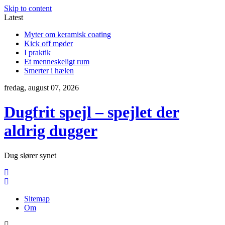
Skip to content
Latest
Myter om keramisk coating
Kick off møder
I praktik
Et menneskeligt rum
Smerter i hælen
fredag, august 07, 2026
Dugfrit spejl – spejlet der
aldrig dugger
Dug slører synet
Sitemap
Om