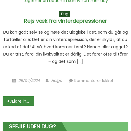
Dug
Rejs væk fra vinterdepressioner
Du kan godt selv se og høre det ulogiske i det, som du går og
fortæller alle: Det er din vinterdepression, der er skyld i, at du
er ked af det! Altså, hvad kommer først? Hønen eller ægget?
Du er trist, fordi din livskvalitet er dårlig. Det fører ofte til tårer
– og det som […]
Posted on
Author
til Rej
09/04/2024
Helge
Kommentarer lukket
vinterde
Navigation til indlæg
Ældre indlæg
SPEJLE UDEN DUG?