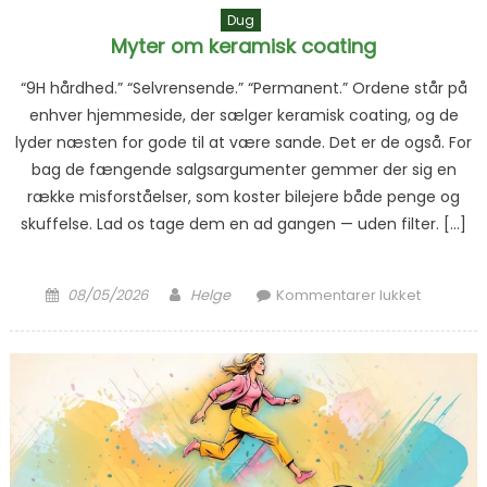
Dug
Myter om keramisk coating
“9H hårdhed.” “Selvrensende.” “Permanent.” Ordene står på
enhver hjemmeside, der sælger keramisk coating, og de
lyder næsten for gode til at være sande. Det er de også. For
bag de fængende salgsargumenter gemmer der sig en
række misforståelser, som koster bilejere både penge og
skuffelse. Lad os tage dem en ad gangen — uden filter. […]
Posted on
Author
til Myter
08/05/2026
Helge
Kommentarer lukket
om
keramisk
coating