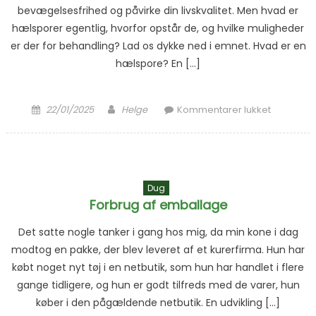
bevægelsesfrihed og påvirke din livskvalitet. Men hvad er
hælsporer egentlig, hvorfor opstår de, og hvilke muligheder
er der for behandling? Lad os dykke ned i emnet. Hvad er en
hælspore? En […]
Posted on
Author
til
22/01/2025
Helge
Kommentarer lukket
Smerter i
hælen
Dug
Forbrug af emballage
Det satte nogle tanker i gang hos mig, da min kone i dag
modtog en pakke, der blev leveret af et kurerfirma. Hun har
købt noget nyt tøj i en netbutik, som hun har handlet i flere
gange tidligere, og hun er godt tilfreds med de varer, hun
køber i den pågældende netbutik. En udvikling […]