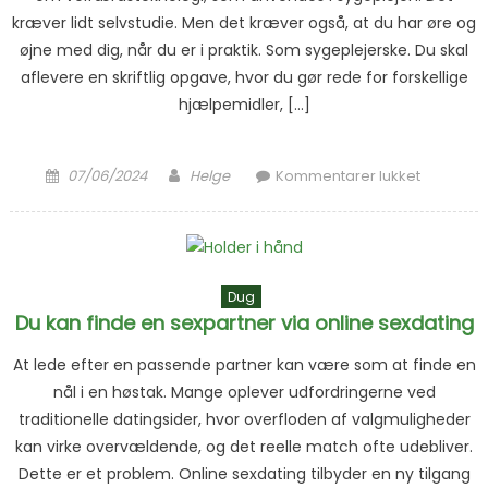
kræver lidt selvstudie. Men det kræver også, at du har øre og
øjne med dig, når du er i praktik. Som sygeplejerske. Du skal
aflevere en skriftlig opgave, hvor du gør rede for forskellige
hjælpemidler, […]
Posted on
Author
til Læ
07/06/2024
Helge
Kommentarer lukket
velfærds
Dug
Du kan finde en sexpartner via online sexdating
At lede efter en passende partner kan være som at finde en
nål i en høstak. Mange oplever udfordringerne ved
traditionelle datingsider, hvor overfloden af valgmuligheder
kan virke overvældende, og det reelle match ofte udebliver.
Dette er et problem. Online sexdating tilbyder en ny tilgang