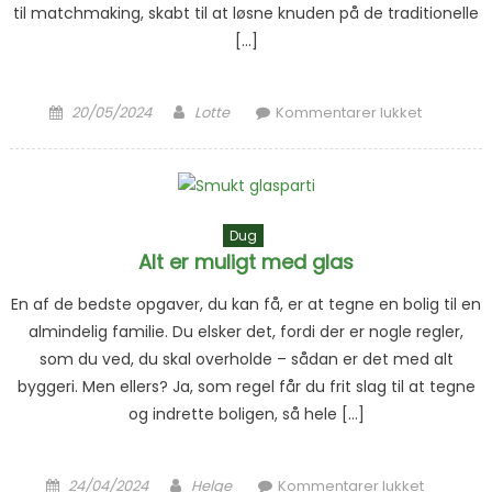
til matchmaking, skabt til at løsne knuden på de traditionelle
[…]
Posted on
Author
til Du kan
20/05/2024
Lotte
Kommentarer lukket
finde en
sexpartne
via onlin
sexdatin
Dug
Alt er muligt med glas
En af de bedste opgaver, du kan få, er at tegne en bolig til en
almindelig familie. Du elsker det, fordi der er nogle regler,
som du ved, du skal overholde – sådan er det med alt
byggeri. Men ellers? Ja, som regel får du frit slag til at tegne
og indrette boligen, så hele […]
Posted on
Author
til Alt er
24/04/2024
Helge
Kommentarer lukket