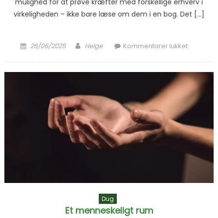
mulighed for at prøve kræfter med forskellige erhverv i
virkeligheden – ikke bare læse om dem i en bog. Det […]
Posted on
Author
til I
26/06/2025
Helge
Kommentarer lukket
praktik
Dug
Et menneskeligt rum