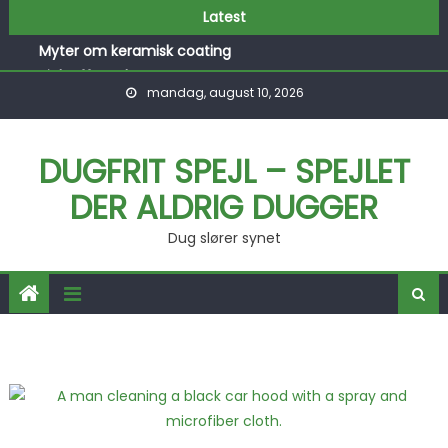
Skip to content
Latest
Myter om keramisk coating
Kick off møder
mandag, august 10, 2026
I praktik
Et menneskeligt rum
Smerter i hælen
DUGFRIT SPEJL – SPEJLET
DER ALDRIG DUGGER
Dug slører synet