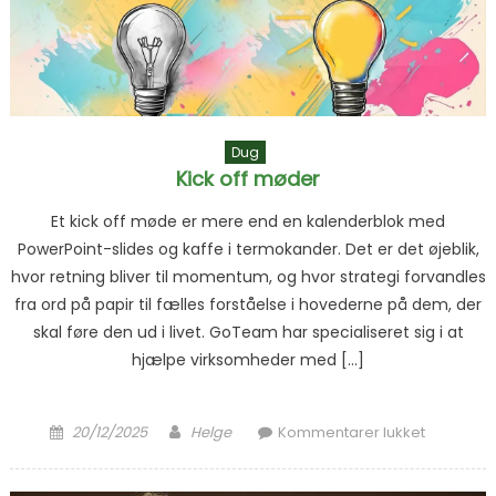
Dug
Kick off møder
Et kick off møde er mere end en kalenderblok med
PowerPoint-slides og kaffe i termokander. Det er det øjeblik,
hvor retning bliver til momentum, og hvor strategi forvandles
fra ord på papir til fælles forståelse i hovederne på dem, der
skal føre den ud i livet. GoTeam har specialiseret sig i at
hjælpe virksomheder med […]
Posted on
Author
til Kick off
20/12/2025
Helge
Kommentarer lukket
møder