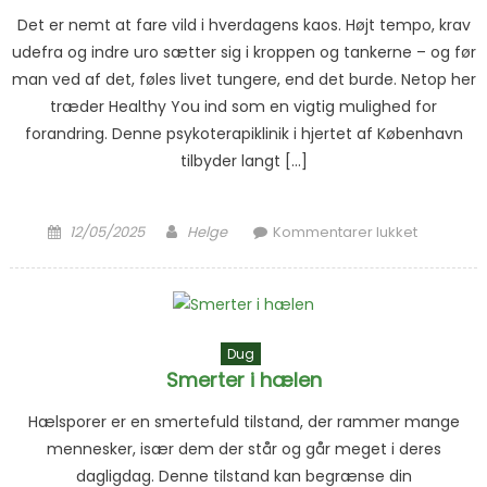
Det er nemt at fare vild i hverdagens kaos. Højt tempo, krav
udefra og indre uro sætter sig i kroppen og tankerne – og før
man ved af det, føles livet tungere, end det burde. Netop her
træder Healthy You ind som en vigtig mulighed for
forandring. Denne psykoterapiklinik i hjertet af København
tilbyder langt […]
Posted on
Author
til Et
12/05/2025
Helge
Kommentarer lukket
menneske
rum
Dug
Smerter i hælen
Hælsporer er en smertefuld tilstand, der rammer mange
mennesker, især dem der står og går meget i deres
dagligdag. Denne tilstand kan begrænse din