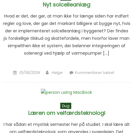
Nyt solcelleanlæg
Hvad er det, der gør, at man ikke for længe siden har indført
regler og love, der gør det markant billigere at bygge nyt, hvis
der er implementeret solcelleanlæg i byggeriet? Der findes
jo forskellige tilskud og skattefordele, men hvorfor laver man
simpelthen ikke et system, der belønner integreringen af
solenergi ved hjælp af varmepumper […]
Posted on
Author
til Ny
01/08/2024
Helge
Kommentarer lukket
solcelle
Dug
Læren om velfærdsteknologi
I har sådan et mystisk semester her på studiet. I skal lære alt
om velfærdsteknologi, som anvendes i sygeplejen. Det