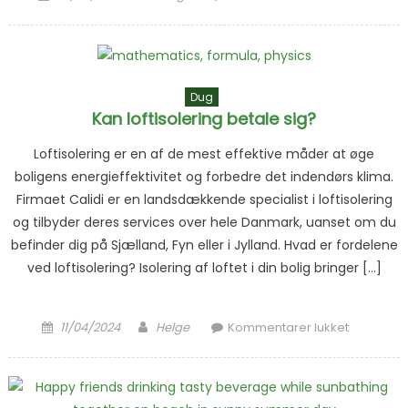
muligt
med glas
Dug
Kan loftisolering betale sig?
Loftisolering er en af de mest effektive måder at øge
boligens energieffektivitet og forbedre det indendørs klima.
Firmaet Calidi er en landsdækkende specialist i loftisolering
og tilbyder deres services over hele Danmark, uanset om du
befinder dig på Sjælland, Fyn eller i Jylland. Hvad er fordelene
ved loftisolering? Isolering af loftet i din bolig bringer […]
Posted on
Author
til Kan
11/04/2024
Helge
Kommentarer lukket
loftisoleri
betale si