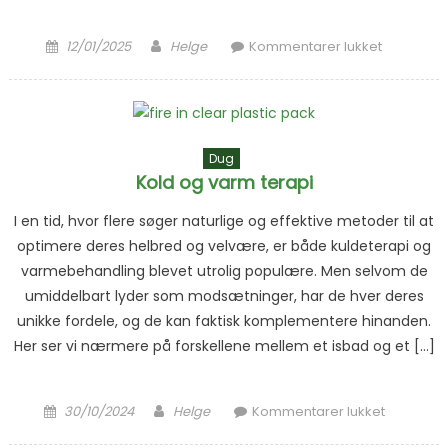
Posted on
Author
til Forbru
12/01/2025
Helge
Kommentarer lukket
af
emballag
Dug
Kold og varm terapi
I en tid, hvor flere søger naturlige og effektive metoder til at
optimere deres helbred og velvære, er både kuldeterapi og
varmebehandling blevet utrolig populære. Men selvom de
umiddelbart lyder som modsætninger, har de hver deres
unikke fordele, og de kan faktisk komplementere hinanden.
Her ser vi nærmere på forskellene mellem et isbad og et […]
Posted on
Author
til Kold og
30/10/2024
Helge
Kommentarer lukket
varm