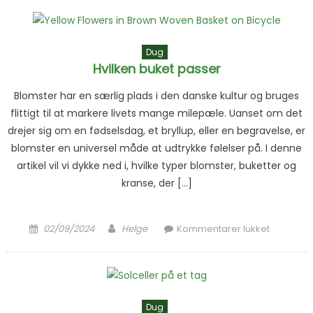
terapi
Dug
Hvilken buket passer
Blomster har en særlig plads i den danske kultur og bruges
flittigt til at markere livets mange milepæle. Uanset om det
drejer sig om en fødselsdag, et bryllup, eller en begravelse, er
blomster en universel måde at udtrykke følelser på. I denne
artikel vil vi dykke ned i, hvilke typer blomster, buketter og
kranse, der […]
Posted on
Author
til Hvilken
02/09/2024
Helge
Kommentarer lukket
buket
passer
Dug