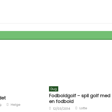
Dug
Fodboldgolf – spil golf med
det
en fodbold
Author
Helge
9
Author
Posted on
Lotte
12/03/2014