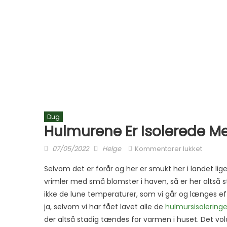
Dug
Hulmurene Er Isolerede M
Posted on
Author
til Hul
07/05/2022
Helge
Kommentarer lukket
Selvom det er forår og her er smukt her i landet lig
vrimler med små blomster i haven, så er her altså st
ikke de lune temperaturer, som vi går og længes efte
ja, selvom vi har fået lavet alle de
hulmursisoleringe
der altså stadig tændes for varmen i huset. Det vo