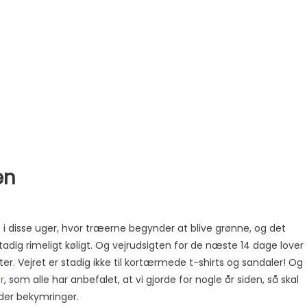
en
murene er isolerede men
e i disse uger, hvor træerne begynder at blive grønne, og det
adig rimeligt køligt. Og vejrudsigten for de næste 14 dage lover
r. Vejret er stadig ikke til kortærmede t-shirts og sandaler! Og
r
, som alle har anbefalet, at vi gjorde for nogle år siden, så skal
lder bekymringer.