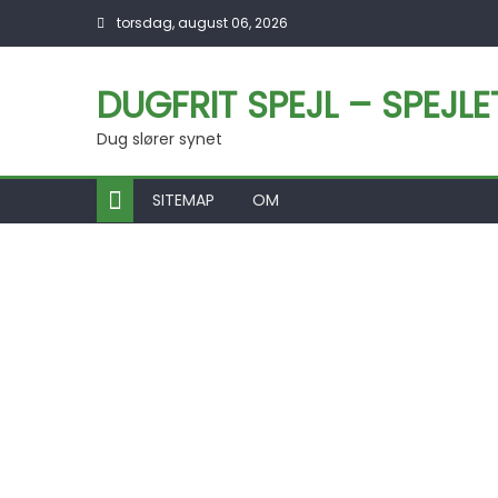
Skip to content
torsdag, august 06, 2026
DUGFRIT SPEJL – SPEJL
Dug slører synet
SITEMAP
OM