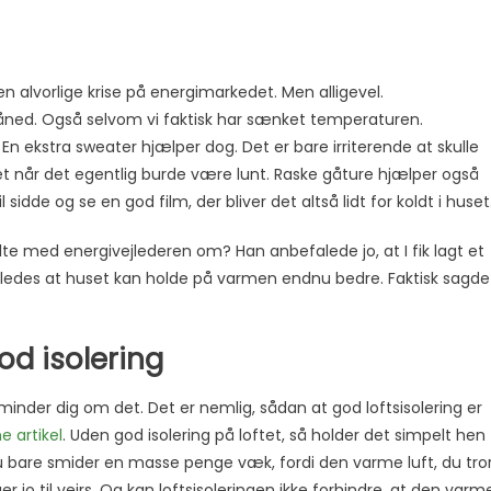
den alvorlige krise på energimarkedet. Men alligevel.
måned. Også selvom vi faktisk har sænket temperaturen.
 En ekstra sweater hjælper dog. Det er bare irriterende at skulle
et når det egentlig burde være lunt. Raske gåture hjælper også
sidde og se en god film, der bliver det altså lidt for koldt i huset
alte med energivejlederen om? Han anbefalede jo, at I fik lagt et
således at huset kan holde på varmen endnu bedre. Faktisk sagde
od isolering
e minder dig om det. Det er nemlig, sådan at god loftsisolering er
e artikel
. Uden god isolering på loftet, så holder det simpelt hen
u bare smider en masse penge væk, fordi den varme luft, du tror
ger jo til vejrs. Og kan loftsisoleringen ikke forhindre, at den varm