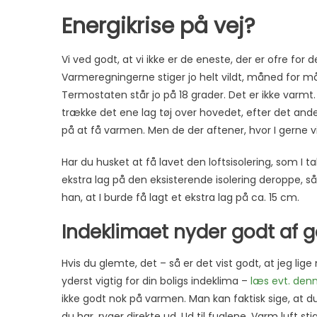
Energikrise på vej?
Vi ved godt, at vi ikke er de eneste, der er ofre for 
Varmeregningerne stiger jo helt vildt, måned for 
Termostaten står jo på 18 grader. Det er ikke varmt.
trække det ene lag tøj over hovedet, efter det and
på at få varmen. Men de der aftener, hvor I gerne vil 
Har du husket at få lavet den loftsisolering, som I t
ekstra lag på den eksisterende isolering deroppe, 
han, at I burde få lagt et ekstra lag på ca. 15 cm.
Indeklimaet nyder godt af g
Hvis du glemte, det – så er det vist godt, at jeg lig
yderst vigtig for din boligs indeklima –
læs evt. denn
ikke godt nok på varmen. Man kan faktisk sige, at d
du har, ryger direkte ud. Ud til fuglene. Varm luft sti