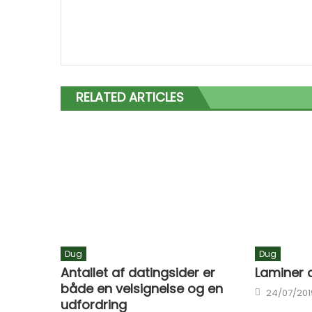
RELATED ARTICLES
Dug
Dug
Antallet af datingsider er
Laminer 
både en velsignelse og en
Posted on
24/07/201
udfordring