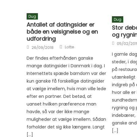
Dug
Dug
Antallet af datingsider er
Stor deb
både en velsignelse og en
og rygni
udfordring
Posted on
05/02/201
Author
Posted on
Lotte
26/09/2018
I gamle da
Der findes efterhånden ganske
steder, i da
mange datingsider i Danmark i dag. I
på restauran
Internettets spæde barndom var der
utænkeligt 
kun ganske få forskellige datingsider
indgreb på 
at vælge imellem, hvis man ville lede
hvor alle er
efter en partner. Det betød, at
sundhedsmæ
uanset hvilken præference man
rygning og 
havde, så var der ikke mange
indebærer, f
muligheder at vælge imellem. Sådan
ganske ande
forholder det sig ikke længere. Langt
[…]
[…]