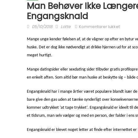
Man Behøver Ikke Længere 
Engangsknald
Posted on
Author
til Man 
05/10/2018
Lotte
Kommentarer lukket
Mange unge kender følelsen af, at de vågner op efter en bytur ve
huske. Det er dog ikke nødvendigt at drikke hjernen ud for at sco
meget hurtigt.
Mange datingsider eller sexdating sider tilbyder gratis profilopr
en enkelt aften. Som altid bør man huske at beskytte sig – både onli
Engangsknald har i mange årtier været populære blandt især de ung
bare give den gas uden at tænke synderligt over konsekvenserne. 
kommer udtrykket ’at tage trykket’. Engangsknald er ideelt til de
et tidsrum, man selv vælger og med en person, der falder i ens 
Engangsknald er blevet noget letter at finde efter internettet er