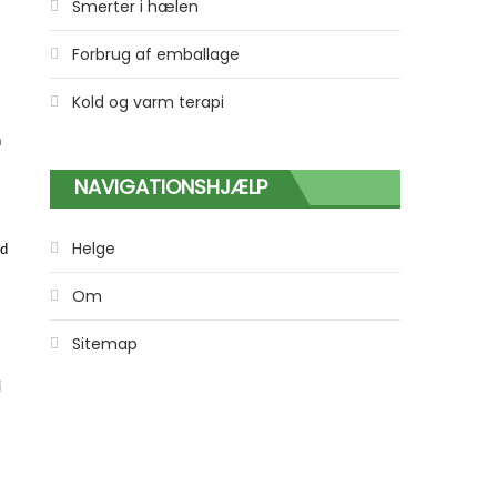
Smerter i hælen
Forbrug af emballage
Kold og varm terapi
n
NAVIGATIONSHJÆLP
Helge
ed
Om
Sitemap
i