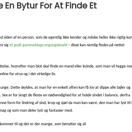
En Bytur For At Finde Et
behøver ikke længere en bytur for at finde et engangsknald
d siden af en person, som de egentlig ikke kender og måske heller ikke rigtig ka
re sig
et godt gammeldags engangsknald
– disse kan nemlig findes på nettet
ettelse, hvorefter man blot skal finde en mand eller kvinde, som man vil hygge m
ne for virus og i det virkelige liv.
e. Dette skyldes, at man for en enkelt aften kan få lov at slippe alle tøjler og
Sex er for langt de fleste en nødvendighed for at holde sindet i balance, derfra
nne form for lindring af sind, krop og sjæl da man kan være, den man har lyst til 
smag og som man deler lyst og fantasier med.
 kommet til og det er der mange, som benytter sig af.