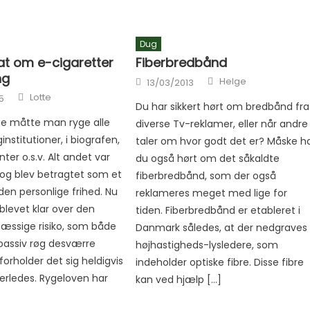
Dug
Fiberbredbånd
at om e-cigaretter
ng
Author
Posted on
Helge
13/03/2013
Author
Lotte
5
Du har sikkert hørt om bredbånd fra
ge måtte man ryge alle
diverse Tv-reklamer, eller når andre
ginstitutioner, i biografen,
taler om hvor godt det er? Måske h
ter o.s.v. Alt andet var
du også hørt om det såkaldte
og blev betragtet som et
fiberbredbånd, som der også
den personlige frihed. Nu
reklameres meget med lige for
 blevet klar over den
tiden. Fiberbredbånd er etableret i
ssige risiko, som både
Danmark således, at der nedgraves
passiv røg desværre
højhastigheds-lysledere, som
orholder det sig heldigvis
indeholder optiske fibre. Disse fibre
rledes. Rygeloven har
kan ved hjælp […]