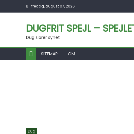
Skip to content
fredag, august 07, 2026
DUGFRIT SPEJL – SPEJL
Dug slører synet
SITEMAP
OM
Dug