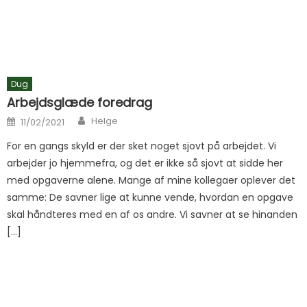
Dug
Arbejdsglæde foredrag
Author
Posted on
Helge
11/02/2021
For en gangs skyld er der sket noget sjovt på arbejdet. Vi
arbejder jo hjemmefra, og det er ikke så sjovt at sidde her
med opgaverne alene. Mange af mine kollegaer oplever det
samme: De savner lige at kunne vende, hvordan en opgave
skal håndteres med en af os andre. Vi savner at se hinanden
[…]