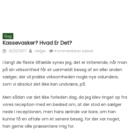
Dug
Kassevasker? Hvad Er Det?
Posted on
Author
til Kassevasker?
10/12/2017
Helge
Kommentarer lukket
Hvad er det?
I langt de fleste tilfælde synes jeg, det er irriterende, når man
på sin virksomhed får et uanmeldt besøg af en eller anden
sælger, der vil prakke virksomheden nogle nye vidundere,
som vi absolut slet ikke kan undvære, på.
Men sådan var det ikke forleden dag, da jeg blev ringet op fra
vores reception med en besked om, at der stod en sælger
nede i receptionen, men hans ærinde var bare, om han
kunne få en aftale om et senere besøg, for der var noget,
han gerne ville præsentere mig for.