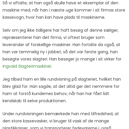
Så vi aftalte, at han også skulle have et eksemplar af den
maskine med, når han i næste uge kommer i sit firmas store
kassevogn, hvor han kan have plads til maskinerne.
Selv om jeg ikke tidligere har haft besøg af denne sælger,
repræsenterer han det firma, vi oftest bruger som
leverandør af forskellige maskiner. Han fortalte da også, at
han var temmelig ny i jobbet, så det var første gang, han
besøgte vores slagteri. Han besøger jo mange i sit virker for
Ingvald Slagterimaskiner
.
Jeg tilbød ham en lille rundvisning på slagteriet, hvilket han
blev glad for. Han sagde, at det altid gør det nemmere for
ham at forstå kundernes behov, når han har fået lidt
kendskab til selve produktionen.
Under rundvisningen bemærkede han med tilfredshed, at
den store kassevasker, vi bruger til vask af de mange
plastikkasser, som vi transporterer fødevarerne i, også