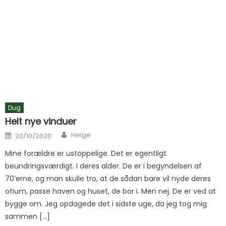
Dug
Helt nye vinduer
Author
Posted on
Helge
20/10/2020
Mine forældre er ustoppelige. Det er egentligt
beundringsværdigt. I deres alder. De er i begyndelsen af
70’erne, og man skulle tro, at de sådan bare vil nyde deres
otium, passe haven og huset, de bor i. Men nej. De er ved at
bygge om. Jeg opdagede det i sidste uge, da jeg tog mig
sammen […]