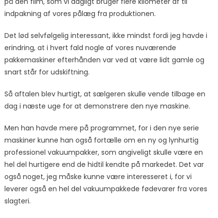
på den film, som vi dagligt bruger flere kilometer af til
indpakning af vores pålæg fra produktionen.
Det lød selvfølgelig interessant, ikke mindst fordi jeg havde i
erindring, at i hvert fald nogle af vores nuværende
pakkemaskiner efterhånden var ved at være lidt gamle og
snart står for udskiftning.
Så aftalen blev hurtigt, at sælgeren skulle vende tilbage en
dag i næste uge for at demonstrere den nye maskine.
Men han havde mere på programmet, for i den nye serie
maskiner kunne han også fortælle om en ny og lynhurtig
professionel vakuumpakker, som angiveligt skulle være en
hel del hurtigere end de hidtil kendte på markedet. Det var
også noget, jeg måske kunne være interesseret i, for vi
leverer også en hel del vakuumpakkede fødevarer fra vores
slagteri.