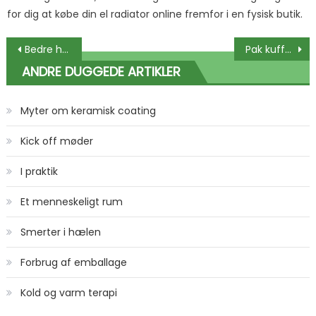
for dig at købe din el radiator online fremfor i en fysisk butik.
Indlægsnavigation
Bedre hestefoder gav vægttab
Pak kufferten med hovedet
ANDRE DUGGEDE ARTIKLER
Myter om keramisk coating
Kick off møder
I praktik
Et menneskeligt rum
Smerter i hælen
Forbrug af emballage
Kold og varm terapi