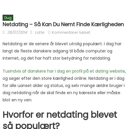
Dug
Netdating – Så Kan Du Nemt Finde Kærligheden
Posted on
Author
til Netdating – så kan
29/07/2014
Lotte
Kommentarer lukket
du nemt finde
Netdating er de senere år blevet utrolig populært. I dag har
kærligheden
langt de fleste danskere adgang til både computer og
internet, og det har haft stor betydning for netdating.
Tusindvis af danskere har i dag en profil på et dating website
,
og søger efter den store kærlighed online. Netdating er i dag
for alle uanset alder og status, og selv mange ældre bruger i
dag netdating når de skal finde en ny kæreste eller måske
blot en ny ven.
Hvorfor er netdating blevet
så populært?