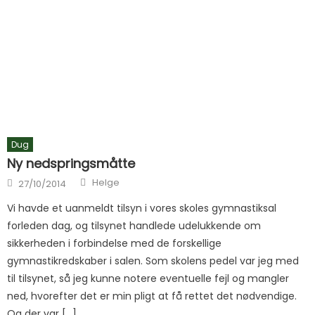
Dug
Ny nedspringsmåtte
Author
Posted on
Helge
27/10/2014
Vi havde et uanmeldt tilsyn i vores skoles gymnastiksal
forleden dag, og tilsynet handlede udelukkende om
sikkerheden i forbindelse med de forskellige
gymnastikredskaber i salen. Som skolens pedel var jeg med
til tilsynet, så jeg kunne notere eventuelle fejl og mangler
ned, hvorefter det er min pligt at få rettet det nødvendige.
Og der var […]