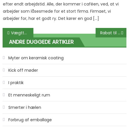
efter endt arbejdstid. Alle, der kommer i caféen, ved, at vi
arbejder som låsesmede for et stort firma. Firmaet, vi
arbejder for, har et godt ry. Det kører en god […]
Indlægsnavigation
Vægttab
Rabat til butikker
ANDRE DUGGEDE ARTIKLER
Myter om keramisk coating
Kick off møder
I praktik
Et menneskeligt rum
Smerter i hælen
Forbrug af emballage