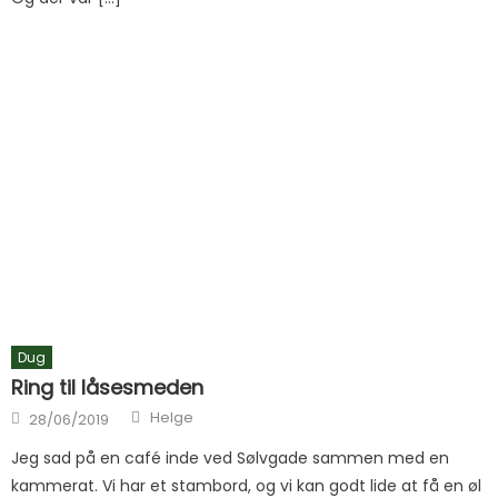
Dug
Ring til låsesmeden
Author
Posted on
Helge
28/06/2019
Jeg sad på en café inde ved Sølvgade sammen med en
kammerat. Vi har et stambord, og vi kan godt lide at få en øl