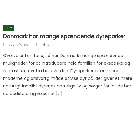
Dug
Danmark har mange spændende dyreparker
Author
Posted on
Lotte
29/12/2019
Overvejer I en ferie, så har Danmark mange spændende
muligheder for at introducere hele familien for eksotiske og
fantastiske dyr fra hele verden. Dyreparker er en mere
moderne og ansvarlig måde at vise dyr på, der giver et mere
naturligt indblik i dyrenes naturlige liv og sørger for, at de har
de bedste omgivelser at […]