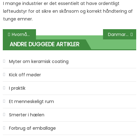
I mange industrier er det essentielt at have ordentligt
løfteudstyr for at sikre en skånsom og korrekt håndtering af
tunge emner.
Indlægsnavigation
Hvornår skal man starte på sin ønskeliste til jul?
Danmark har mange spændende dyreparker
ANDRE DUGGEDE ARTIKLER
Myter om keramisk coating
Kick off møder
I praktik
Et menneskeligt rum
Smerter i hælen
Forbrug af emballage