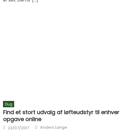
Dug
Find et stort udvalg af løfteudstyr til enhver
opgave online
Author
Posted on
Anders Lange
23/07/2017