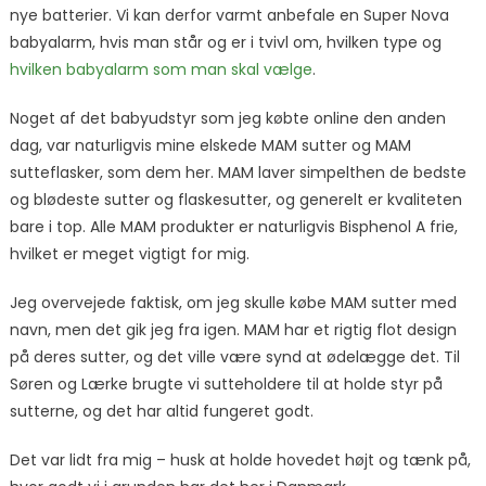
nye batterier. Vi kan derfor varmt anbefale en Super Nova
babyalarm, hvis man står og er i tvivl om, hvilken type og
hvilken babyalarm som man skal vælge
.
Noget af det babyudstyr som jeg købte online den anden
dag, var naturligvis mine elskede MAM sutter og MAM
sutteflasker, som dem her. MAM laver simpelthen de bedste
og blødeste sutter og flaskesutter, og generelt er kvaliteten
bare i top. Alle MAM produkter er naturligvis Bisphenol A frie,
hvilket er meget vigtigt for mig.
Jeg overvejede faktisk, om jeg skulle købe MAM sutter med
navn, men det gik jeg fra igen. MAM har et rigtig flot design
på deres sutter, og det ville være synd at ødelægge det. Til
Søren og Lærke brugte vi sutteholdere til at holde styr på
sutterne, og det har altid fungeret godt.
Det var lidt fra mig – husk at holde hovedet højt og tænk på,