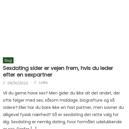
Dug
Sexdating sider er vejen frem, hvis du leder
efter en sexpartner
Author
Posted on
Lotte
09/10/2022
Vil du gerne have sex? Men gider du ikke alt det andet, der
ofte følger med sex, såsom middage, biografture og så
videre? Eller har du bare ikke en fast partner, men savner du
alligevel fysisk nærhed? Så er sexdating det rette valg for
dig. Sexdating er nemlig dating, hvor formålet udelukkende
er sex. Derfor […]