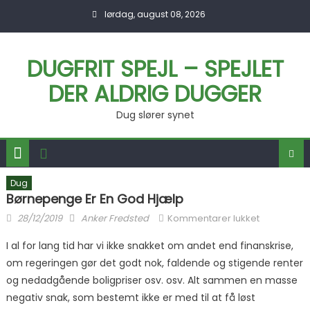
Skip to content
lørdag, august 08, 2026
DUGFRIT SPEJL – SPEJLET
DER ALDRIG DUGGER
Dug slører synet
Dug
Børnepenge Er En God Hjælp
Posted on
Author
til
28/12/2019
Anker Fredsted
Kommentarer lukket
Børnepen
I al for lang tid har vi ikke snakket om andet end finanskrise,
er en god
om regeringen gør det godt nok, faldende og stigende renter
hjælp
og nedadgående boligpriser osv. osv. Alt sammen en masse
negativ snak, som bestemt ikke er med til at få løst