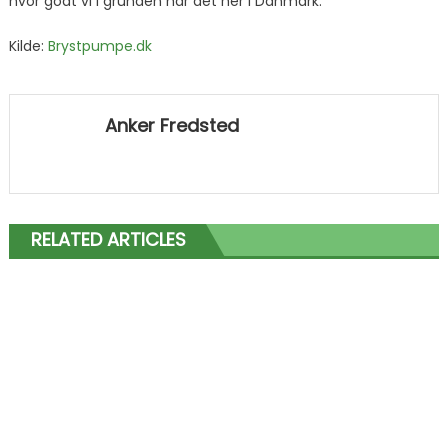
hvor godt vi i grunden har det her i Danmark.
Kilde:
Brystpumpe.dk
Anker Fredsted
RELATED ARTICLES