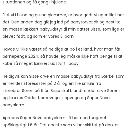
situationen og få gang i hjulene.
Det vi i bund og grund glemmer, er hvor godt vi egentligt har
det. Den anden dag gik jeg ind på babytorvet.dk og bestilte
en masse lækkert babyudstyr til min datter Sisse, som lige er
blevet født, og som er vores 3. barn.
Havde vi ikke været så heldige at bo i et land, hvor man får
børnepenge 2024, så havde jeg måske ikke haft penge til at
købe så meget lækkert udstyr til baby.
Heldigvis kan Sisse arve en masse babyudstyr fra Lærke, som
er hendes storesøster på 2 år og en lille smule fra
storebror Søren på 6 år. Sisse skal blandt andet arve Sørens
og Lærkes Odder barnevogn, klapvogn og Super Nova
babyalarm.
Apropos Super Nova babyalarm så har den fungeret
upåklageligt i 6 år. Det eneste som vi har skiftet på den, er