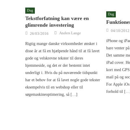
Dug
Dug
Tekstforfatning kan være en
Funktioner
glimrende investering
Posted on
04/10/2012
Author
Posted on
Anders Lange
26/03/2016
iPhone og iPa
Rigtig mange danske virksomheder ønsker i
bare venter på
disse år at få en hjælpende hånd til at få lavet
Det samme me
gode og velskrevne tekster til deres
iPad cover. H
hjemmeside, og det er der bestemt intet
kort med GPS 
underligt i. Hvis du på nuværende tidspunkt
mail på og so
har et behov for at få lavet nogle gode tekster
For Apple iOs 
eksempelvis til en webshop eller til
forhold til […
søgemaskineoptimering, så […]