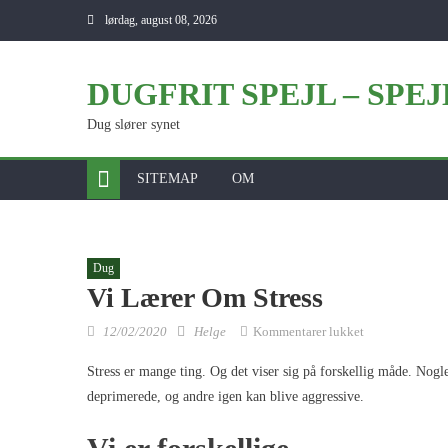
Skip to content
lørdag, august 08, 2026
DUGFRIT SPEJL – SPE
Dug slører synet
SITEMAP
OM
Dug
Vi Lærer Om Stress
Posted on
Author
til Vi lærer om 
12/02/2020
Helge
Kommentarer lukket
Stress er mange ting. Og det viser sig på forskellig måde. Nogle
deprimerede, og andre igen kan blive aggressive.