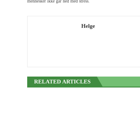
mennesker ikke går ned med stress.
Helge
RELATED ARTICLES