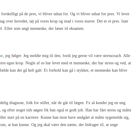
orskelligt på de pres, vi bliver udsat for. Og vi bliver udsat for pres. Vi lever 
tag over hovedet, tøj på vores krop og mad i vores maver. Det er et pres. Især
f. Eller som ungt menneske, der læser til eksamen.
se
, jeg følger. Jeg meldte mig til den, fordi jeg gerne vil være stresscoach. Alle
eres egen krop. Nogle af os har levet med et menneske, der har stress og ved, at
fælde kan det gå helt galt: Et forhold kan gå i stykker, et menneske kan blive
elig diagnose, folk for stillet, når de går til lægen. Fx så kender jeg en ung
 og efter noget tids søgen fik han også et godt job. Han har fået stress og mått
eller start på en karriere. Kunne han mon have undgået at måtte sygemelde sig,
t om, at han kunne. Og jeg skal være den næste, der bidrager til, at unge