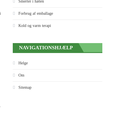
Smerter i hælen
i
Forbrug af emballage
Kold og varm terapi
NAVIGATIONSHJÆLP
Helge
Om
Sitemap
e