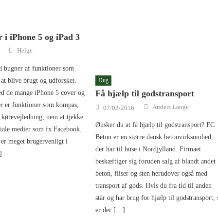
 i iPhone 5 og iPad 3
Author
Helge
d bugner af funktioner som
Dug
 at blive brugt og udforsket.
Få hjælp til godstransport
d de mange iPhone 5 cover og
Author
er er funktioner som kompas,
Posted on
Anders Lange
07/03/2016
kørevejledning, nem at tjekke
Ønsker du at få hjælp til godstransport? FC
ciale medier som fx Facebook.
Beton er en større dansk betonvirksomhed,
er meget brugervenligt i
der har til huse i Nordjylland. Firmaet
]
beskæftiger sig foruden salg af blandt andet
beton, fliser og sten herudover også med
transport af gods. Hvis du fra tid til anden
står og har brug for hjælp til godstransport, 
er der […]