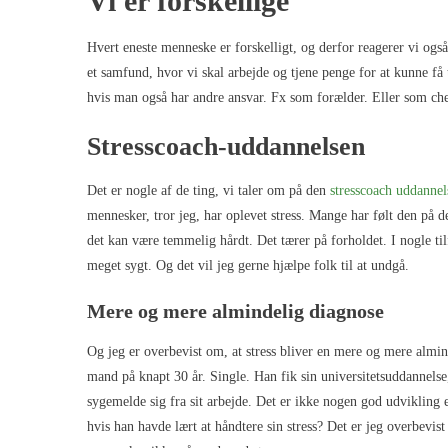
Vi er forskellige
Hvert eneste menneske er forskelligt, og derfor reagerer vi også f
et samfund, hvor vi skal arbejde og tjene penge for at kunne få 
hvis man også har andre ansvar. Fx som forælder. Eller som che
Stresscoach-uddannelsen
Det er nogle af de ting, vi taler om på den
stresscoach uddannel
mennesker, tror jeg, har oplevet stress. Mange har følt den på d
det kan være temmelig hårdt. Det tærer på forholdet. I nogle til
meget sygt. Og det vil jeg gerne hjælpe folk til at undgå.
Mere og mere almindelig diagnose
Og jeg er overbevist om, at stress bliver en mere og mere almind
mand på knapt 30 år. Single. Han fik sin universitetsuddannelse,
sygemelde sig fra sit arbejde. Det er ikke nogen god udvikling 
hvis han havde lært at håndtere sin stress? Det er jeg overbevis