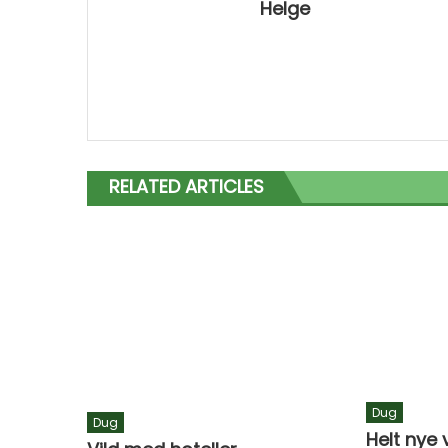
Helge
RELATED ARTICLES
Dug
Dug
Helt nye 