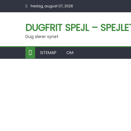
Skip to content
fredag, august 07, 2026
DUGFRIT SPEJL – SPEJL
Dug slører synet
SITEMAP
OM