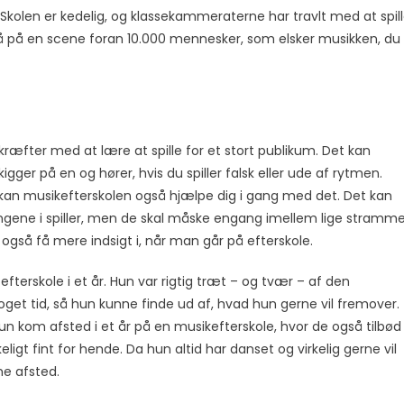
 Skolen er kedelig, og klassekammeraterne har travlt med at spil
stå på en scene foran 10.000 mennesker, som elsker musikken, du
kræfter med at lære at spille for et stort publikum. Det kan
igger på en og hører, hvis du spiller falsk eller ude af rytmen.
 kan musikefterskolen også hjælpe dig i gang med det. Det kan
sangene i spiller, men de skal måske engang imellem lige stramm
 også få mere indsigt i, når man går på efterskole.
efterskole i et år. Hun var rigtig træt – og tvær – af den
noget tid, så hun kunne finde ud af, hvad hun gerne vil fremover.
 Hun kom afsted i et år på en musikefterskole, hvor de også tilbød
keligt fint for hende. Da hun altid har danset og virkelig gerne vil
me afsted.