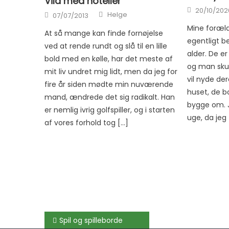
Vild med hoteller
Posted on
20/10/202
Author
Posted on
Helge
07/07/2013
Mine foræld
At så mange kan finde fornøjelse
egentligt b
ved at rende rundt og slå til en lille
alder. De er
bold med en kølle, har det meste af
og man skul
mit liv undret mig lidt, men da jeg for
vil nyde de
fire år siden mødte min nuværende
huset, de bo
mand, ændrede det sig radikalt. Han
bygge om. J
er nemlig ivrig golfspiller, og i starten
uge, da je
af vores forhold tog […]
Indlægsnavigation
Spil og spilleborde