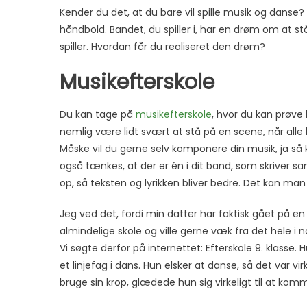
Kender du det, at du bare vil spille musik og danse?
håndbold. Bandet, du spiller i, har en drøm om at 
spiller. Hvordan får du realiseret den drøm?
Musikefterskole
Du kan tage på
musikefterskole
, hvor du kan prøve 
nemlig være lidt svært at stå på en scene, når alle k
Måske vil du gerne selv komponere din musik, ja så
også tænkes, at der er én i dit band, som skriver 
op, så teksten og lyrikken bliver bedre. Det kan man
Jeg ved det, fordi min datter har faktisk gået på en 
almindelige skole og ville gerne væk fra det hele i 
Vi søgte derfor på internettet: Efterskole 9. klasse.
et linjefag i dans. Hun elsker at danse, så det var vir
bruge sin krop, glædede hun sig virkeligt til at kom