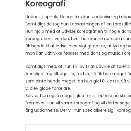
Koreografi
Under sit ophold fik hun ikke kun undervisning i da
Samtidigt deltog hun i opsætningen af en forestilli
Hun hjalp med at udvikle koreografien til nogle danse
koreografiens verden, hvor hun kunne udfolde ma
fik hende til at indse, hvor vigtigt det er, at ly
man kan udtrykke følelser med dans og musik. Forest
Samtidigt med, at hun fik lov til at udvikle sit talen
’kedelige’ fag tilbage. Ja, faktisk, så fik hun meget 
som pinte hende meget, da hun gik i 8. klasse. Så vi
vi blev glade forældre.
Selv er hun også meget glad for sit ophold på skol
fremover. Hun vil være koreograf og vil derfor søg
årig uddannelse. Der vil hun specialisere sig i kore