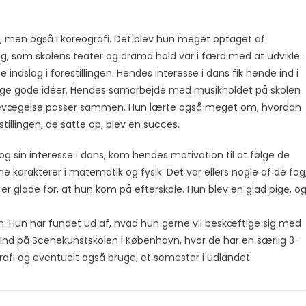
ns, men også i koreografi. Det blev hun meget optaget af.
ng, som skolens teater og drama hold var i færd med at udvikle.
 indslag i forestillingen. Hendes interesse i dans fik hende ind i
nge gode idéer. Hendes samarbejde med musikholdet på skolen
d og bevægelse passer sammen. Hun lærte også meget om, hvordan
illingen, de satte op, blev en succes.
t og sin interesse i dans, kom hendes motivation til at følge de
fine karakterer i matematik og fysik. Det var ellers nogle af de fag
 er glade for, at hun kom på efterskole. Hun blev en glad pige, o
en. Hun har fundet ud af, hvad hun gerne vil beskæftige sig med
e ind på Scenekunstskolen i København, hvor de har en særlig 3-
ografi og eventuelt også bruge, et semester i udlandet.